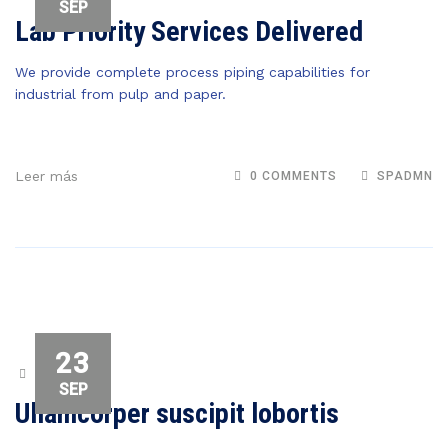
SEP
Lab Priority Services Delivered
We provide complete process piping capabilities for
industrial from pulp and paper.
Leer más
0 COMMENTS
SPADMN
23
CHEMISTRY
SEP
Ullamcorper suscipit lobortis