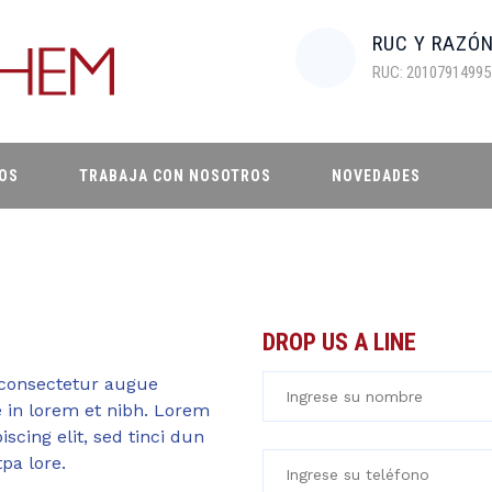
RUC Y RAZÓ
RUC: 20107914995
OS
TRABAJA CON NOSOTROS
NOVEDADES
DROP US A LINE
consectetur augue
e in lorem et nibh. Lorem
scing elit, sed tinci dun
pa lore.