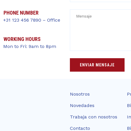
PHONE NUMBER
+31 123 456 7890 – Office
WORKING HOURS
Mon to Fri: 9am to 8pm
Nosotros
P
Novedades
B
Trabaja con nosotros
I
Contacto
B