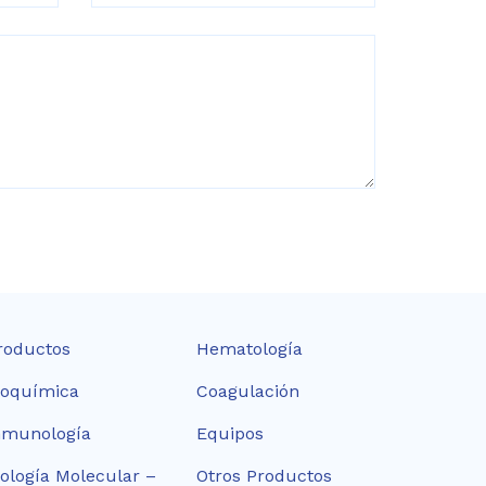
roductos
Hematología
ioquímica
Coagulación
nmunología
Equipos
iología Molecular –
Otros Productos