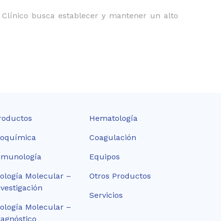
 Clínico busca establecer y mantener un alto
roductos
Hematología
ioquímica
Coagulación
nmunología
Equipos
iología Molecular –
Otros Productos
nvestigación
Servicios
iología Molecular –
iagnóstico