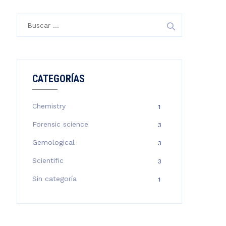
Buscar:
CATEGORÍAS
Chemistry
1
Forensic science
3
Gemological
3
Scientific
3
Sin categoría
1