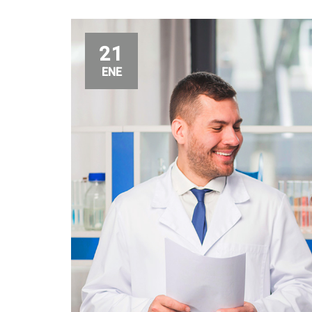
21
ENE